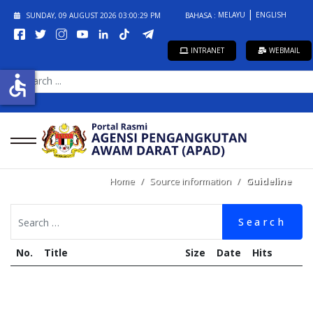
MELAYU
ENGLISH
SUNDAY, 09 AUGUST 2026
03:00:30 PM
BAHASA :
INTRANET
WEBMAIL
SEARCH
accessible
...
Home
Source information
Guideline
Search
No.
Title
Size
Date
Hits