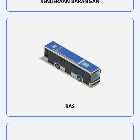
KENDERAAN BARANGAN
KENYATAAN AWAM - PELESENAN
TERMINAL DEPOH KONTENA
HEBAHAN PELAKSANAAN
SEPENUHNYA SISTEM iSPKP
SECARA ATAS TALIAN
APAD : PROGRAM INISIATIF
MEREMAJAKAN INDUSTRI TEKSI
BERSAMA PROTON
BAS