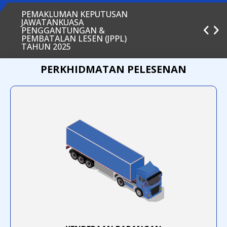
PEMAKLUMAN KEPUTUSAN
JAWATANKUASA
PENGGANTUNGAN &
PEMBATALAN LESEN (JPPL)
TAHUN 2025
PERKHIDMATAN PELESENAN
INFOGRAFIK PEMBATALAN EVP
INFOGRAFIK PEMBAHARUAN EVP
INFOGRAFIK PENDAFTARAN EVP
SIARAN MEDIA AGENSI
PENGANGKUTAN AWAM DARAT
(APAD) MENGENAI KADAR
TAMBANG DAN KATEGORI BAS
EKSPRESS
PELAKSANAAN ASEAN
FRAMEWORK AGREEMENT ON
THE FACILITATION OF INTER-
STATE TRANSPORT (AFAFIST)