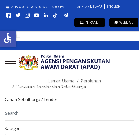
MELAYU
ENGLISH
AHAD, 09 OGOS 2026
03:05:09 PM
BAHASA :
INTRANET
WEBMAIL
CARI...
accessible
Laman Utama
Perolehan
Tawaran Tender dan Sebutharga
Carian Sebutharga / Tender
Kategori