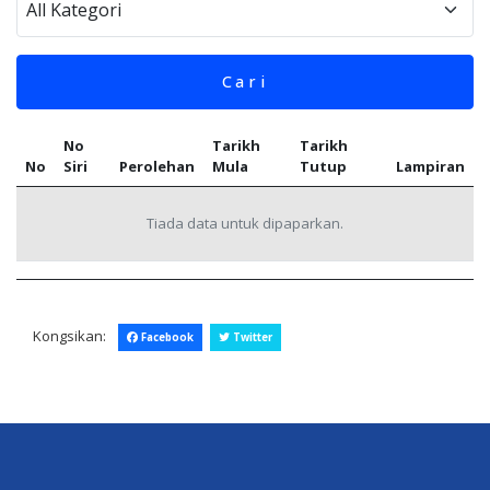
Cari
No
Tarikh
Tarikh
No
Siri
Perolehan
Mula
Tutup
Lampiran
Tiada data untuk dipaparkan.
Kongsikan:
Facebook
Twitter