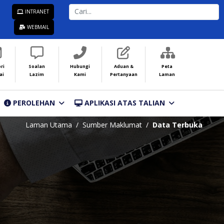
CARI...
INTRANET
WEBMAIL
ri
Soalan
Hubungi
Aduan &
Peta
ai
Lazim
Kami
Pertanyaan
Laman
PEROLEHAN
APLIKASI ATAS TALIAN
Laman Utama
Sumber Maklumat
Data Terbuka