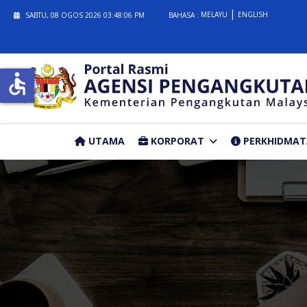
MELAYU
ENGLISH
SABTU, 08 OGOS 2026
03:48:06 PM
BAHASA :
accessible
UTAMA
KORPORAT
PERKHIDMA