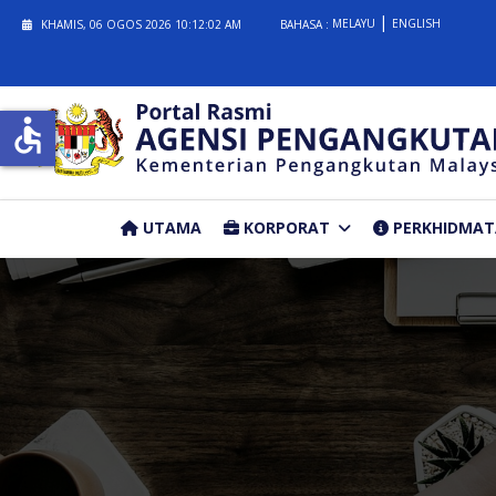
MELAYU
ENGLISH
KHAMIS, 06 OGOS 2026
10:12:03 AM
BAHASA :
accessible
UTAMA
KORPORAT
PERKHIDMA