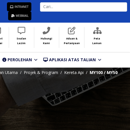
CARI...
INTRANET
WEBMAIL
ri
Soalan
Hubungi
Aduan &
Peta
ai
Lazim
Kami
Pertanyaan
Laman
PEROLEHAN
APLIKASI ATAS TALIAN
an Utama
Projek & Program
Kereta Api
MY100 / MY50