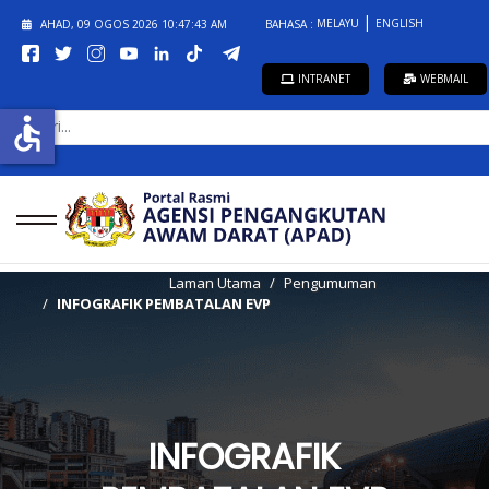
MELAYU
ENGLISH
AHAD, 09 OGOS 2026
10:47:44 AM
BAHASA :
INTRANET
WEBMAIL
CARI...
accessible
Laman Utama
Pengumuman
INFOGRAFIK PEMBATALAN EVP
INFOGRAFIK