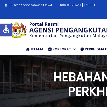
MELAYU
ENGLISH
JUMAAT, 07 OGOS 2026
03:24:24 AM
BAHASA :
accessible
UTAMA
KORPORAT
PERKHIDMA
HEBAHAN
PERKH