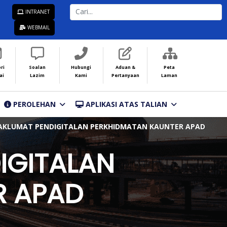
CARI...
INTRANET
WEBMAIL
ri
Soalan
Hubungi
Aduan &
Peta
ai
Lazim
Kami
Pertanyaan
Laman
PEROLEHAN
APLIKASI ATAS TALIAN
KLUMAT PENDIGITALAN PERKHIDMATAN KAUNTER APAD
IGITALAN
R APAD