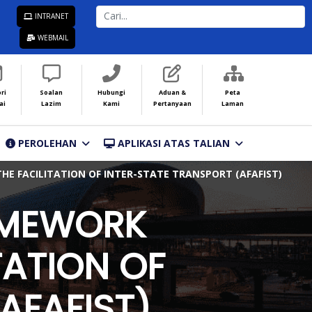
CARI...
INTRANET
WEBMAIL
ri
Soalan
Hubungi
Aduan &
Peta
ai
Lazim
Kami
Pertanyaan
Laman
PEROLEHAN
APLIKASI ATAS TALIAN
 FACILITATION OF INTER-STATE TRANSPORT (AFAFIST)
AMEWORK
TATION OF
AFAFIST)