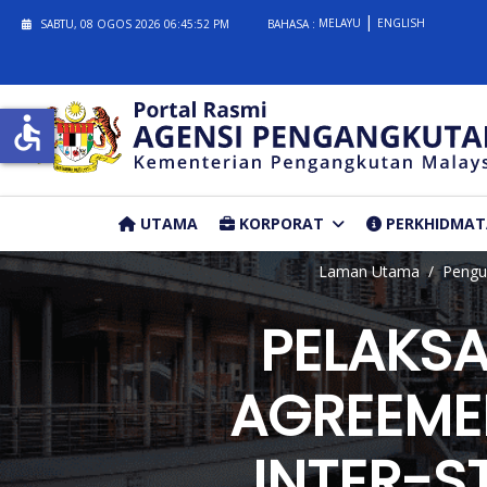
MELAYU
ENGLISH
SABTU, 08 OGOS 2026
06:45:52 PM
BAHASA :
accessible
UTAMA
KORPORAT
PERKHIDMA
Laman Utama
Peng
PELAKS
AGREEMEN
INTER-S