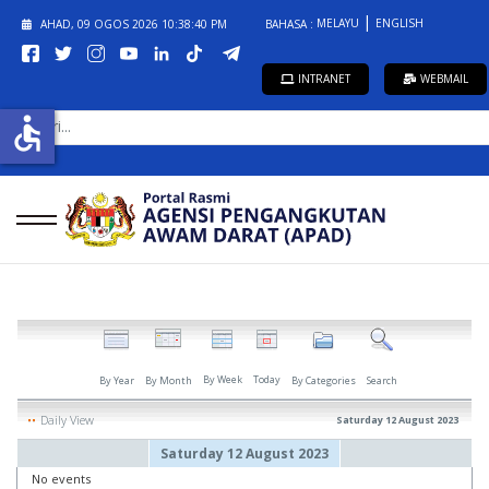
MELAYU
ENGLISH
AHAD, 09 OGOS 2026
10:38:40 PM
BAHASA :
INTRANET
WEBMAIL
CARI...
accessible
By Week
Today
By Year
By Month
By Categories
Search
Daily View
Saturday 12 August 2023
Saturday 12 August 2023
No events