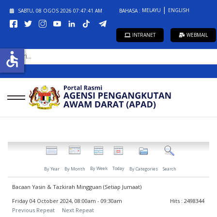
MELAYU
ENGLISH
SABTU, 08 OGOS 2026
07:47:41 AM
BAHASA :
INTRANET
WEBMAIL
CARI...
accessible
By Week
Today
By Year
By Month
By Categories
Search
Bacaan Yasin & Tazkirah Mingguan (Setiap Jumaat)
Friday 04 October 2024, 08:00am - 09:30am
Hits
: 2498344
Previous Repeat
Next Repeat