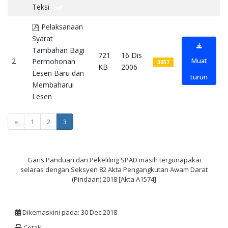
Teksi
pdf
pdf
Pelaksanaan
Syarat
Tambahan Bagi
721
16 Dis
2
Muat
Permohonan
3057
KB
2006
Lesen Baru dan
turun
Membaharui
Lesen
pdf
«
1
2
3
Garis Panduan dan Pekeliling SPAD masih tergunapakai
selaras dengan Seksyen 82 Akta Pengangkutan Awam Darat
(Pindaan) 2018 [Akta A1574]
Dikemaskini pada: 30 Dec 2018
Cetak