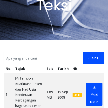
Teksi
Cari
No.
Tajuk
Saiz
Tarikh
Hit
pdf
Tempoh
Kuatkuasa Lesen
dan Had Usia
1.69
19 Sep
1
Muat
Kenderaan
3543
MB
2008
Perdagangan
turun
bagi Kelas Lesen