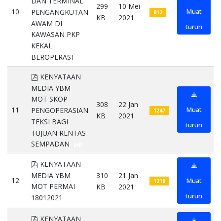
DAN TERMINAL
299
10 Mei
10
Muat
PENGANGKUTAN
812
KB
2021
AWAM DI
turun
KAWASAN PKP
KEKAL
BEROPERASI
pdf
pdf
KENYATAAN
MEDIA YBM
MOT SKOP
308
22 Jan
11
Muat
PENGOPERASIAN
1247
KB
2021
TEKSI BAGI
turun
TUJUAN RENTAS
SEMPADAN
pdf
pdf
KENYATAAN
MEDIA YBM
310
21 Jan
12
Muat
1218
MOT PERMAI
KB
2021
turun
18012021
pdf
pdf
KENYATAAN