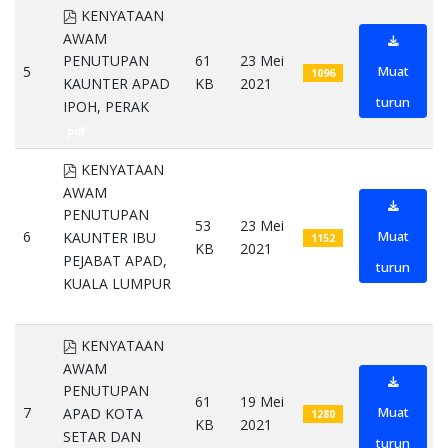
pdf
KENYATAAN
AWAM
61
23 Mei
PENUTUPAN
5
Muat
1096
KB
2021
KAUNTER APAD
turun
IPOH, PERAK
pdf
pdf
KENYATAAN
AWAM
PENUTUPAN
53
23 Mei
6
Muat
KAUNTER IBU
1152
KB
2021
PEJABAT APAD,
turun
KUALA LUMPUR
pdf
pdf
KENYATAAN
AWAM
PENUTUPAN
61
19 Mei
7
Muat
APAD KOTA
1280
KB
2021
SETAR DAN
turun