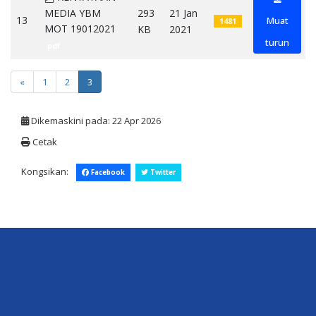
MEDIA YBM
293
21 Jan
13
Muat
1481
MOT 19012021
KB
2021
turun
pdf
«
1
2
3
Dikemaskini pada: 22 Apr 2026
Cetak
Kongsikan:
Facebook
Twitter