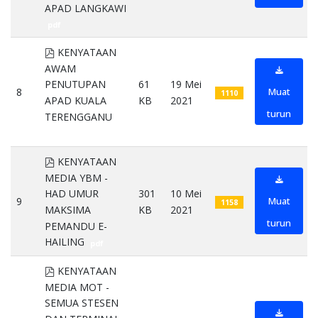
APAD LANGKAWI
pdf
pdf
KENYATAAN
AWAM
61
19 Mei
PENUTUPAN
8
Muat
1110
KB
2021
APAD KUALA
turun
TERENGGANU
pdf
pdf
KENYATAAN
MEDIA YBM -
301
10 Mei
HAD UMUR
9
Muat
1158
KB
2021
MAKSIMA
turun
PEMANDU E-
HAILING
pdf
pdf
KENYATAAN
MEDIA MOT -
SEMUA STESEN