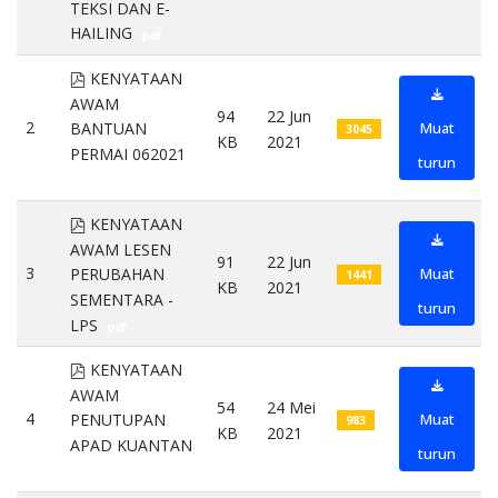
TEKSI DAN E-
HAILING
pdf
pdf
KENYATAAN
AWAM
94
22 Jun
2
Muat
BANTUAN
3045
KB
2021
PERMAI 062021
turun
pdf
pdf
KENYATAAN
AWAM LESEN
91
22 Jun
3
Muat
PERUBAHAN
1441
KB
2021
SEMENTARA -
turun
LPS
pdf
pdf
KENYATAAN
AWAM
54
24 Mei
4
Muat
PENUTUPAN
983
KB
2021
APAD KUANTAN
turun
pdf