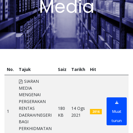
Media
No.
Tajuk
Saiz
Tarikh
Hit
pdf
SIARAN
MEDIA
MENGENAI
PERGERAKAN
RENTAS
180
14 Ogs
1
Muat
2016
DAERAH/NEGERI
KB
2021
turun
BAGI
PERKHIDMATAN