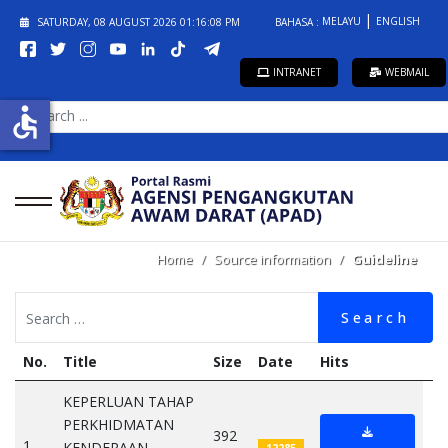
MELAYU
ENGLISH
SATURDAY, 08 AUGUST 2026
01:16:08 PM
BAHASA :
INTRANET
WEBMAIL
SEARCH
accessible
...
Home
Source information
Guideline
Search
No.
Title
Size
Date
Hits
KEPERLUAN TAHAP
PERKHIDMATAN
392
1
KENDERAAN
12285