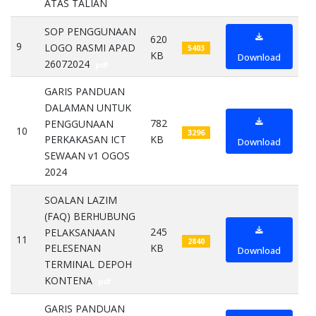
ATAS TALIAN
pdf
SOP PENGGUNAAN
620
9
LOGO RASMI APAD
5403
KB
Download
26072024
pdf
GARIS PANDUAN
DALAMAN UNTUK
782
PENGGUNAAN
10
3296
KB
PERKAKASAN ICT
Download
SEWAAN v1 OGOS
2024
pdf
SOALAN LAZIM
(FAQ) BERHUBUNG
245
PELAKSANAAN
11
2840
KB
PELESENAN
Download
TERMINAL DEPOH
KONTENA
pdf
GARIS PANDUAN