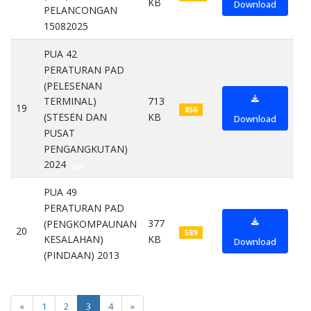
KB
Download
PELANCONGAN
15082025
pdf
PUA 42
PERATURAN PAD
(PELESENAN
713
TERMINAL)
19
856
KB
(STESEN DAN
Download
PUSAT
PENGANGKUTAN)
2024
pdf
PUA 49
PERATURAN PAD
377
(PENGKOMPAUNAN
20
589
KB
KESALAHAN)
Download
(PINDAAN) 2013
pdf
«
1
2
3
4
»