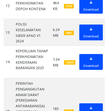
464
PERKHIDMATAN
12
3774
KB
DEPOH KONTENA
Download
pdf
POLISI
6.24
KESELAMATAN
13
2081
MB
SIBER APAD V1
Download
2024
pdf
KEPERLUAN TAHAP
PERKHIDMATAN
7.34
14
KENDERAAN
14339
MB
Download
BARANGAN 2025
pdf
PERINTAH
PENGANGKUTAN
AWAM DARAT
(PEREDARAN
ANTARABANGSA)
185