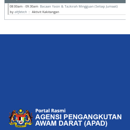
08:00am - 09:30am
Bacaan Yasin & Tazkirah Mingguan (Setiap Jumaat)
by
altfatech
:: Aktivit Kakitangan