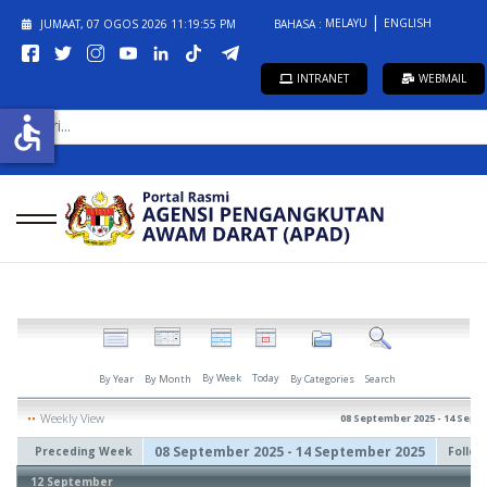
MELAYU
ENGLISH
JUMAAT, 07 OGOS 2026
11:19:55 PM
BAHASA :
INTRANET
WEBMAIL
CARI...
accessible
By Week
Today
By Year
By Month
By Categories
Search
Weekly View
08 September 2025 - 14 Sept
08 September 2025 - 14 September 2025
Preceding Week
Follo
12 September