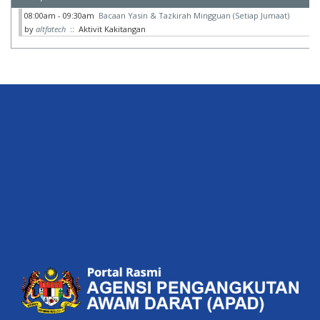
08:00am - 09:30am
Bacaan Yasin & Tazkirah Mingguan (Setiap Jumaat)
by
altfatech
:: Aktivit Kakitangan