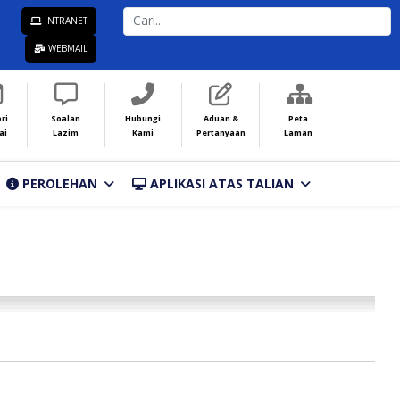
CARI...
INTRANET
WEBMAIL
ri
Soalan
Hubungi
Aduan &
Peta
ai
Lazim
Kami
Pertanyaan
Laman
PEROLEHAN
APLIKASI ATAS TALIAN