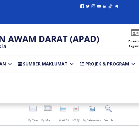
Direkto
Pegaw
AN
SUMBER MAKLUMAT
PROJEK & PROGRAM
By Week
Today
By Year
By Month
By Categories
Search