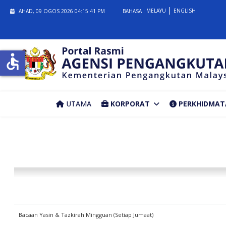
MELAYU
ENGLISH
AHAD, 09 OGOS 2026
04:15:41 PM
BAHASA :
accessible
UTAMA
KORPORAT
PERKHIDMAT
Bacaan Yasin & Tazkirah Mingguan (Setiap Jumaat)