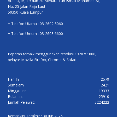
Aras G, M, 19 dan 20 Menara Tun Ismail Mohamed Ali,
No. 25 Jalan Raja Laut,
50350 Kuala Lumpur
+ Telefon Utama : 03-2602 5060
+ Telefon Umum : 03-2603 6600
Paparan terbaik menggunakan resolusi 1920 x 1080,
pelayar Mozilla Firefox, Chrome & Safari
Hari Ini:
2579
Semalam
2421
Minggu Ini:
19333
Bulan Ini:
25910
Jumlah Pelawat:
3224222
Kemaskini Terakhir : 30 Jun 2026.