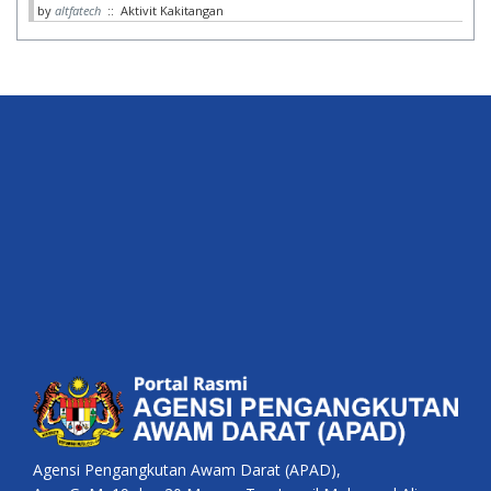
by
altfatech
:: Aktivit Kakitangan
Agensi Pengangkutan Awam Darat (APAD),