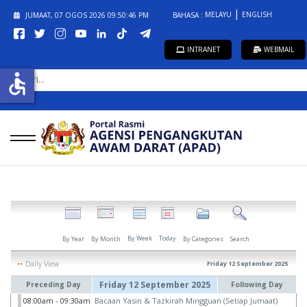
MELAYU
ENGLISH
JUMAAT, 07 OGOS 2026
09:50:46 PM
BAHASA :
INTRANET
WEBMAIL
CARI...
accessible
By Week
Today
By Year
By Month
By Categories
Search
Daily View
Friday 12 September 2025
Friday 12 September 2025
Preceding Day
Following Day
08:00am - 09:30am
Bacaan Yasin & Tazkirah Mingguan (Setiap Jumaat)