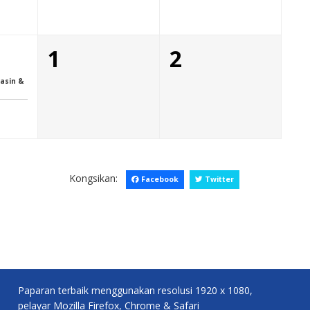
1
2
asin &
Kongsikan:
Facebook
Twitter
Paparan terbaik menggunakan resolusi 1920 x 1080,
pelayar Mozilla Firefox, Chrome & Safari