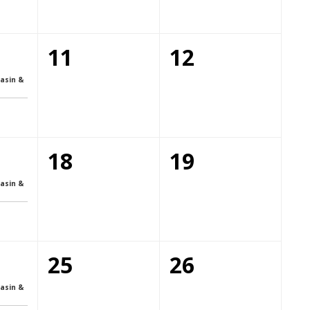
11
12
asin &
18
19
asin &
25
26
asin &