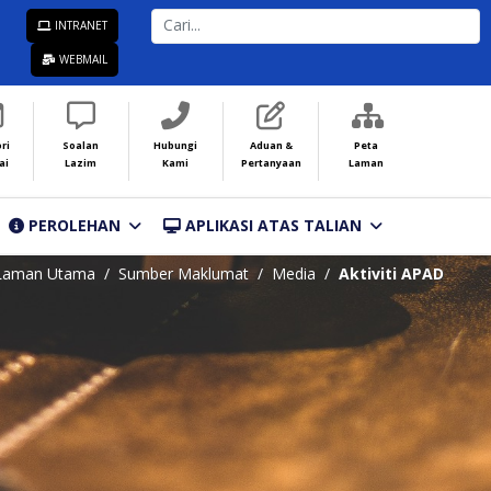
CARI...
INTRANET
WEBMAIL
ri
Soalan
Hubungi
Aduan &
Peta
ai
Lazim
Kami
Pertanyaan
Laman
PEROLEHAN
APLIKASI ATAS TALIAN
Laman Utama
Sumber Maklumat
Media
Aktiviti APAD