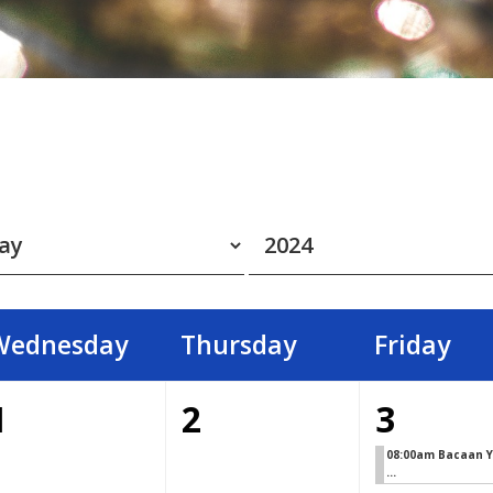
Wednesday
Thursday
Friday
1
2
3
08:00am Bacaan Y
...