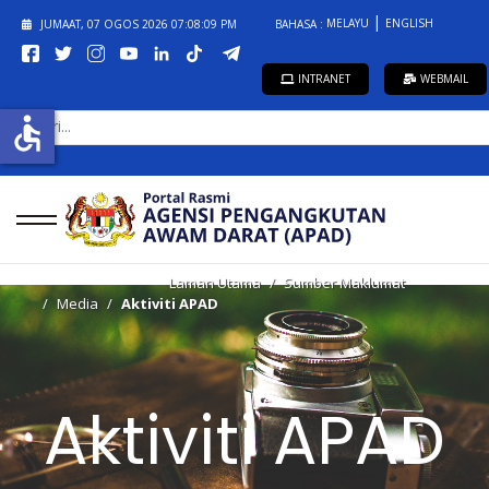
MELAYU
ENGLISH
JUMAAT, 07 OGOS 2026
07:08:09 PM
BAHASA :
INTRANET
WEBMAIL
CARI...
accessible
Laman Utama
Sumber Maklumat
Media
Aktiviti APAD
Aktiviti APAD