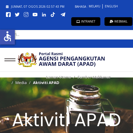
MELAYU
ENGLISH
JUMAAT, 07 OGOS 2026
02:57:43 PM
BAHASA :
INTRANET
WEBMAIL
CARI...
accessible
Laman Utama
Sumber Maklumat
Media
Aktiviti APAD
Aktiviti APAD