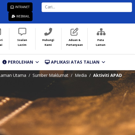
CARI...
INTRANET
WEBMAIL
ri
Soalan
Hubungi
Aduan &
Peta
ai
Lazim
Kami
Pertanyaan
Laman
PEROLEHAN
APLIKASI ATAS TALIAN
Laman Utama
Sumber Maklumat
Media
Aktiviti APAD