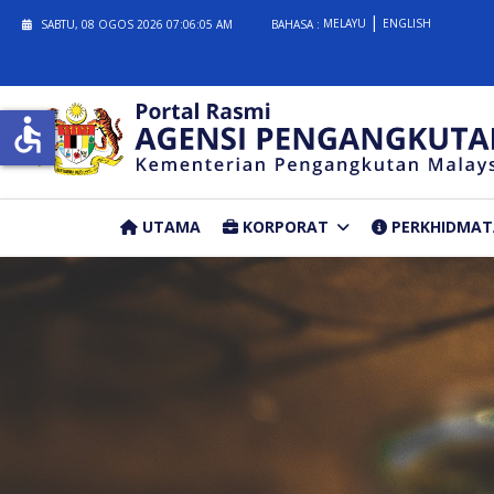
MELAYU
ENGLISH
SABTU, 08 OGOS 2026
07:06:05 AM
BAHASA :
accessible
UTAMA
KORPORAT
PERKHIDMA