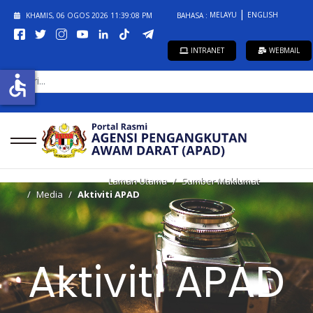
MELAYU
ENGLISH
KHAMIS, 06 OGOS 2026
11:39:08 PM
BAHASA :
INTRANET
WEBMAIL
CARI...
accessible
Laman Utama
Sumber Maklumat
Media
Aktiviti APAD
Aktiviti APAD