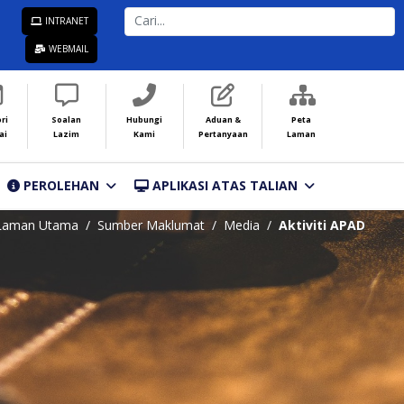
CARI...
INTRANET
WEBMAIL
ri
Soalan
Hubungi
Aduan &
Peta
ai
Lazim
Kami
Pertanyaan
Laman
PEROLEHAN
APLIKASI ATAS TALIAN
Laman Utama
Sumber Maklumat
Media
Aktiviti APAD