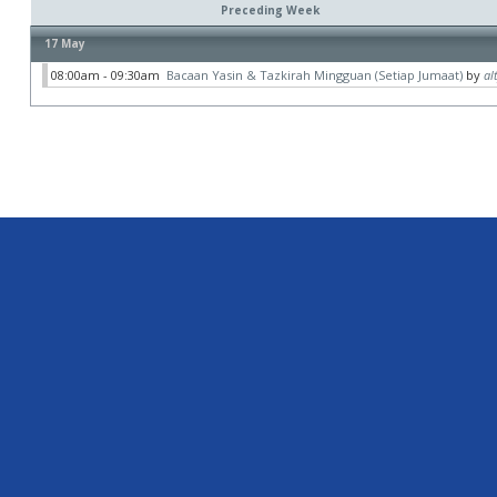
Preceding Week
17 May
08:00am - 09:30am
Bacaan Yasin & Tazkirah Mingguan (Setiap Jumaat)
by
al