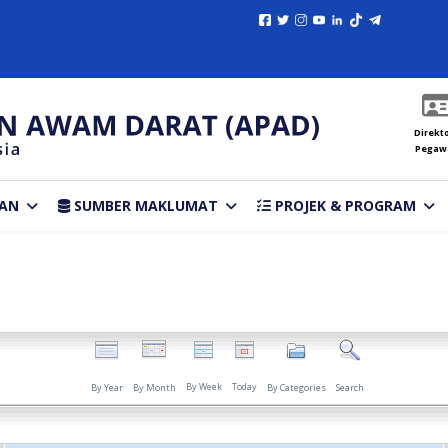
Direkto
Pegaw
AN
SUMBER MAKLUMAT
PROJEK & PROGRAM
By Week
Today
By Year
By Month
By Categories
Search