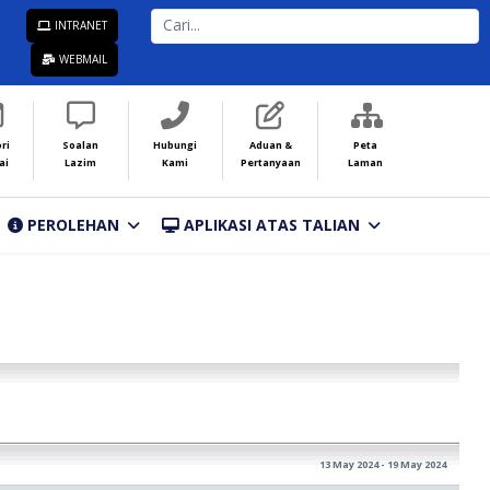
CARI...
INTRANET
WEBMAIL
ri
Soalan
Hubungi
Aduan &
Peta
ai
Lazim
Kami
Pertanyaan
Laman
PEROLEHAN
APLIKASI ATAS TALIAN
13 May 2024 - 19 May 2024