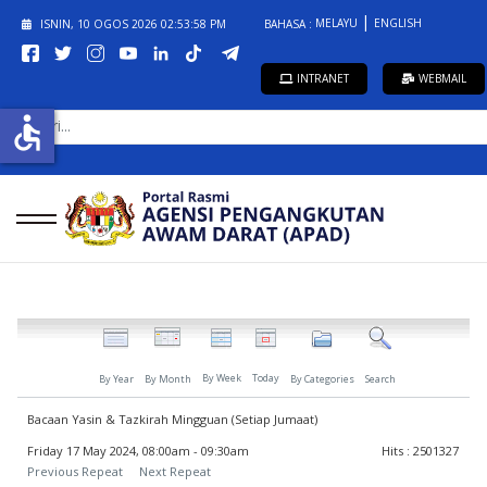
MELAYU
ENGLISH
ISNIN, 10 OGOS 2026
02:53:58 PM
BAHASA :
INTRANET
WEBMAIL
CARI...
accessible
By Week
Today
By Year
By Month
By Categories
Search
Bacaan Yasin & Tazkirah Mingguan (Setiap Jumaat)
Friday 17 May 2024, 08:00am - 09:30am
Hits
: 2501327
Previous Repeat
Next Repeat