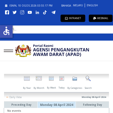
MELAYU
ENGLISH
ISNIN, 10 OGOS 2026
03:55:18 PM
BAHASA :
INTRANET
WEBMAIL
CARI...
accessible
By Week
Today
By Year
By Month
By Categories
Search
Daily View
Monday 08 April 2024
Monday 08 April 2024
Preceding Day
Following Day
No events