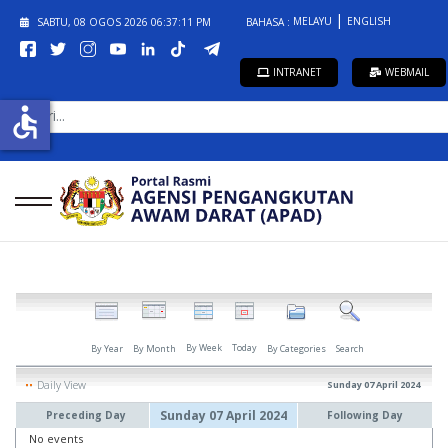
MELAYU
ENGLISH
SABTU, 08 OGOS 2026
06:37:11 PM
BAHASA :
INTRANET
WEBMAIL
CARI...
accessible
By Week
Today
By Year
By Month
By Categories
Search
Daily View
Sunday 07 April 2024
Sunday 07 April 2024
Preceding Day
Following Day
No events