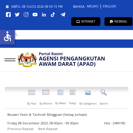
MELAYU
ENGLISH
SABTU, 08 OGOS 2026
08:59:15 PM
BAHASA :
INTRANET
WEBMAIL
CARI...
accessible
By Week
Today
By Year
By Month
By Categories
Search
Bacaan Yasin & Tazkirah Mingguan (Setiap Jumaat)
Friday 08 December 2023, 08:00am - 09:30am
Hits
: 2499190
Previous Repeat
Next Repeat