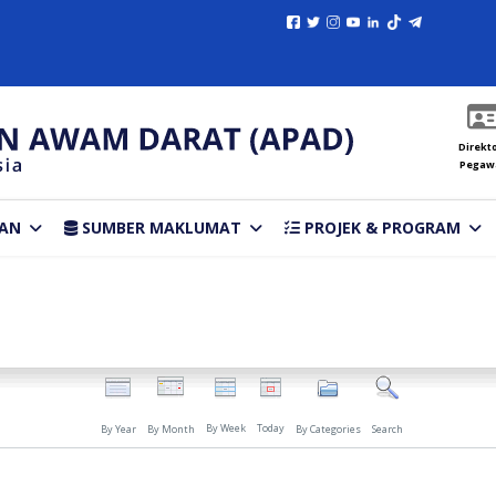
Direkto
Pegaw
AN
SUMBER MAKLUMAT
PROJEK & PROGRAM
By Week
Today
By Year
By Month
By Categories
Search