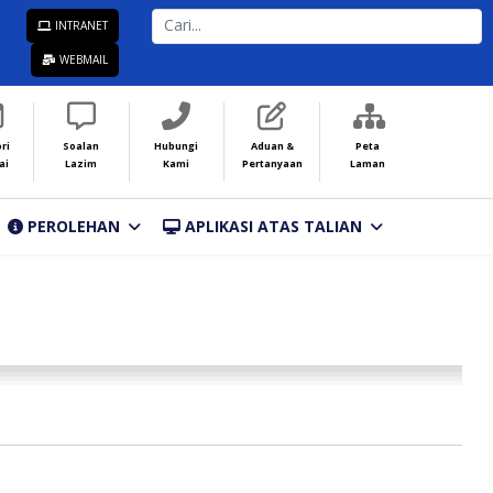
CARI...
INTRANET
WEBMAIL
ri
Soalan
Hubungi
Aduan &
Peta
ai
Lazim
Kami
Pertanyaan
Laman
PEROLEHAN
APLIKASI ATAS TALIAN