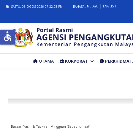
MELAYU
ENGLISH
SABTU, 08 OGOS 2026
07:22:09 PM
BAHASA :
accessible
UTAMA
KORPORAT
PERKHIDMAT
Bacaan Yasin & Tazkirah Mingguan (Setiap Jumaat)