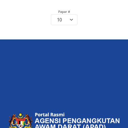
Pagination List Limit
Papar #