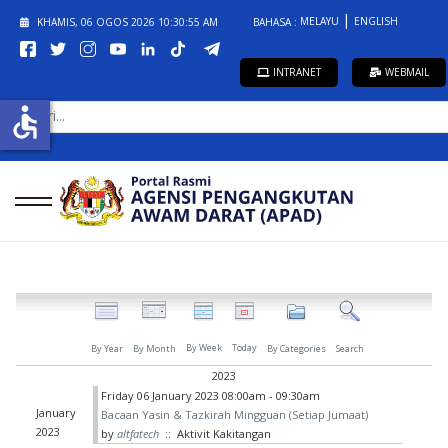
MELAYU
ENGLISH
KHAMIS, 06 OGOS 2026
10:30:55 AM
BAHASA :
INTRANET
WEBMAIL
CARI...
accessible
By Week
Today
By Year
By Month
By Categories
Search
2023
Friday 06 January 2023 08:00am - 09:30am
January
Bacaan Yasin & Tazkirah Mingguan (Setiap Jumaat)
2023
by
altfatech
:: Aktivit Kakitangan