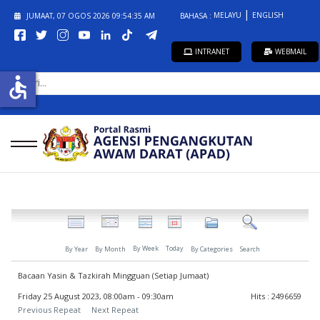
MELAYU
ENGLISH
JUMAAT, 07 OGOS 2026
09:54:35 AM
BAHASA :
INTRANET
WEBMAIL
CARI...
accessible
By Week
Today
By Year
By Month
By Categories
Search
Bacaan Yasin & Tazkirah Mingguan (Setiap Jumaat)
Friday 25 August 2023, 08:00am - 09:30am
Hits
: 2496659
Previous Repeat
Next Repeat