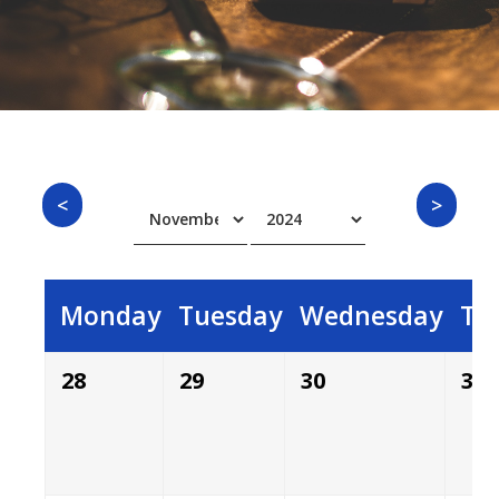
Monday
Tuesday
Wednesday
Th
28
29
30
31