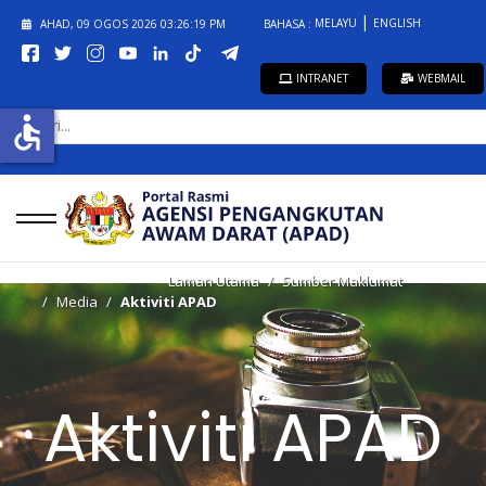
MELAYU
ENGLISH
AHAD, 09 OGOS 2026
03:26:19 PM
BAHASA :
INTRANET
WEBMAIL
CARI...
accessible
Laman Utama
Sumber Maklumat
Media
Aktiviti APAD
Aktiviti APAD