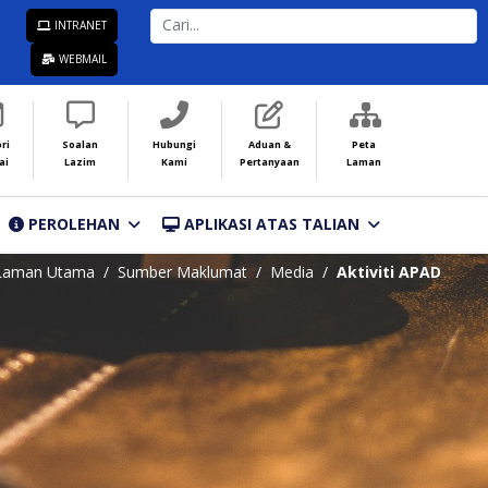
CARI...
INTRANET
WEBMAIL
ri
Soalan
Hubungi
Aduan &
Peta
ai
Lazim
Kami
Pertanyaan
Laman
PEROLEHAN
APLIKASI ATAS TALIAN
Laman Utama
Sumber Maklumat
Media
Aktiviti APAD