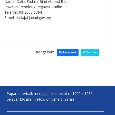
Nama: Dalila Fadhila Binti Ahmad Badri
Jawatan: Penolong Pegawai Tadbir
Telefon: 03-2603 6794
E-mel: dalila[at]apad.gov.my
Kongsikan:
Facebook
Twitter
Paparan terbaik menggunakan resolusi 1920 x 1080,
pelayar Mozilla Firefox, Chrome & Safari