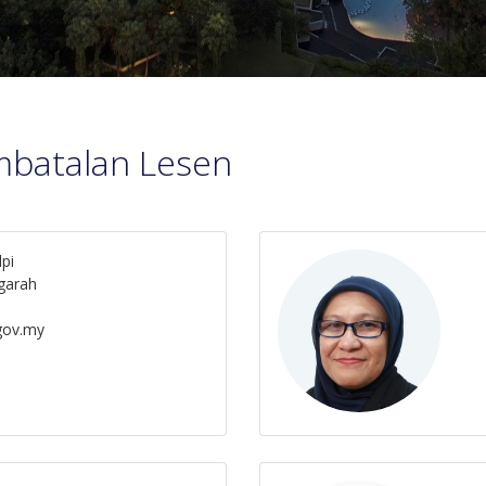
mbatalan Lesen
pi
garah
.gov.my