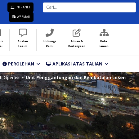
CARI...
INTRANET
WEBMAIL
ri
Soalan
Hubungi
Aduan &
Peta
ai
Lazim
Kami
Pertanyaan
Laman
PEROLEHAN
APLIKASI ATAS TALIAN
h Operasi
Unit Penggantungan dan Pembatalan Lesen