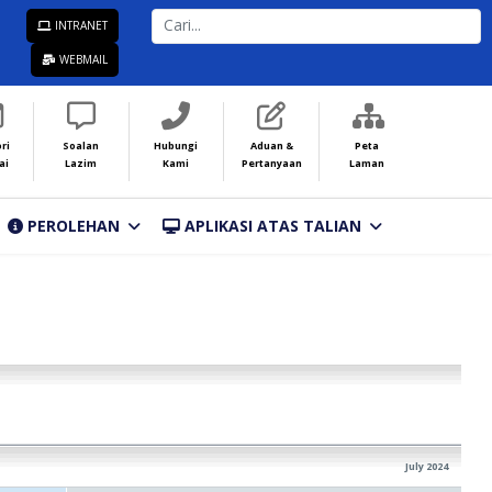
CARI...
INTRANET
WEBMAIL
ri
Soalan
Hubungi
Aduan &
Peta
ai
Lazim
Kami
Pertanyaan
Laman
PEROLEHAN
APLIKASI ATAS TALIAN
July 2024