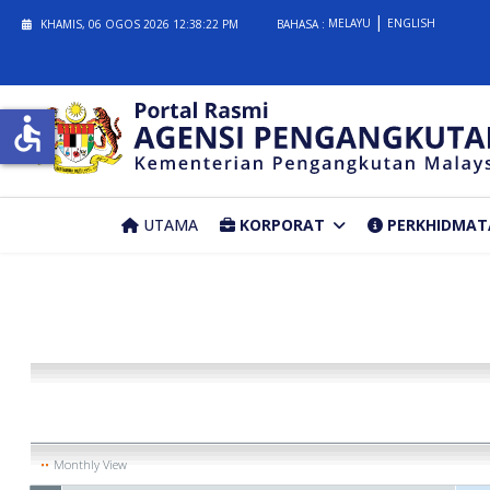
MELAYU
ENGLISH
KHAMIS, 06 OGOS 2026
12:38:22 PM
BAHASA :
accessible
UTAMA
KORPORAT
PERKHIDMAT
Monthly View