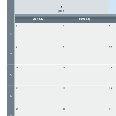
June
Monday
Tuesday
1
2
3
27
8
9
10
28
15
16
17
29
22
23
24
30
29
30
31