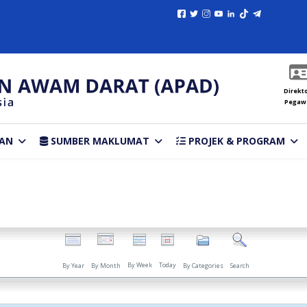
Direkto
Pegaw
AN
SUMBER MAKLUMAT
PROJEK & PROGRAM
By Week
Today
By Year
By Month
By Categories
Search