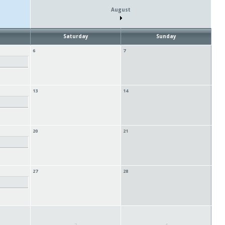
August
Saturday
Sunday
6
7
13
14
20
21
27
28