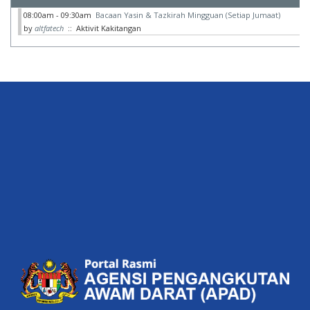
08:00am - 09:30am
Bacaan Yasin & Tazkirah Mingguan (Setiap Jumaat)
by
altfatech
:: Aktivit Kakitangan