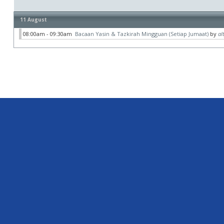
11 August
08:00am - 09:30am
Bacaan Yasin & Tazkirah Mingguan (Setiap Jumaat)
by
al