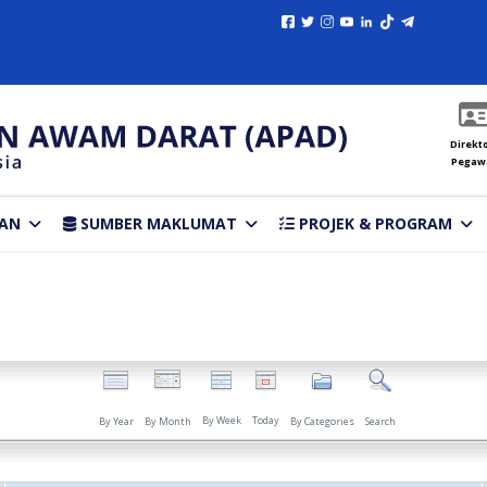
Direkto
Pegaw
AN
SUMBER MAKLUMAT
PROJEK & PROGRAM
By Week
Today
By Year
By Month
By Categories
Search