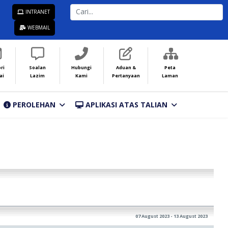
CARI...
INTRANET
WEBMAIL
ri
Soalan
Hubungi
Aduan &
Peta
ai
Lazim
Kami
Pertanyaan
Laman
PEROLEHAN
APLIKASI ATAS TALIAN
07 August 2023 - 13 August 2023