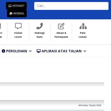
CARI...
INTRANET
WEBMAIL
ri
Soalan
Hubungi
Aduan &
Peta
ai
Lazim
Kami
Pertanyaan
Laman
PEROLEHAN
APLIKASI ATAS TALIAN
Monday 14 July 2025