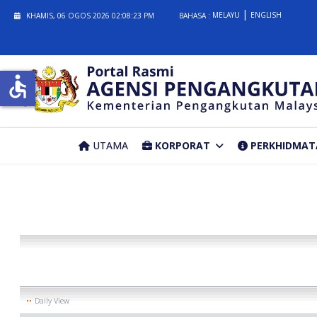
MELAYU
ENGLISH
KHAMIS, 06 OGOS 2026
02:08:23 PM
BAHASA :
accessible
UTAMA
KORPORAT
PERKHIDMAT
Daily View