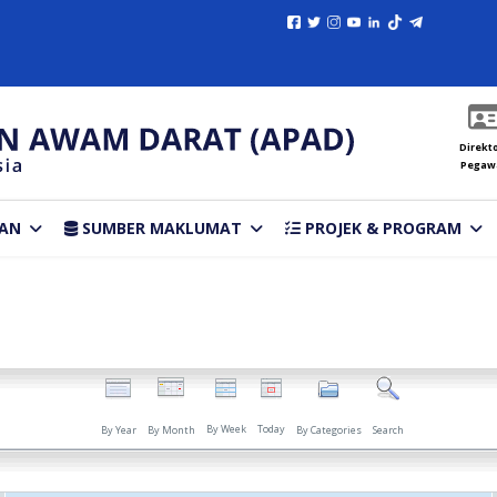
Direkto
Pegaw
AN
SUMBER MAKLUMAT
PROJEK & PROGRAM
By Week
Today
By Year
By Month
By Categories
Search