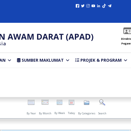
Direkto
Pegaw
AN
SUMBER MAKLUMAT
PROJEK & PROGRAM
By Week
Today
By Year
By Month
By Categories
Search