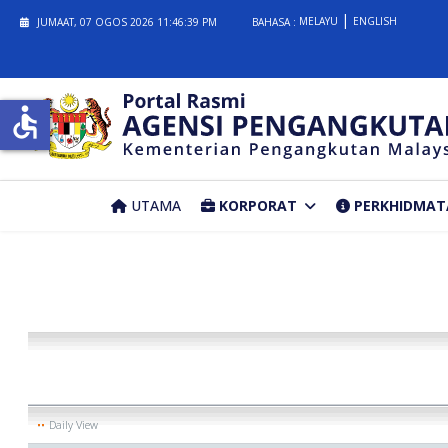
MELAYU
ENGLISH
JUMAAT, 07 OGOS 2026
11:46:39 PM
BAHASA :
accessible
UTAMA
KORPORAT
PERKHIDMAT
Daily View