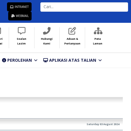
CARI...
INTRANET
WEBMAIL
ri
Soalan
Hubungi
Aduan &
Peta
ai
Lazim
Kami
Pertanyaan
Laman
PEROLEHAN
APLIKASI ATAS TALIAN
Saturday 03 August 2024