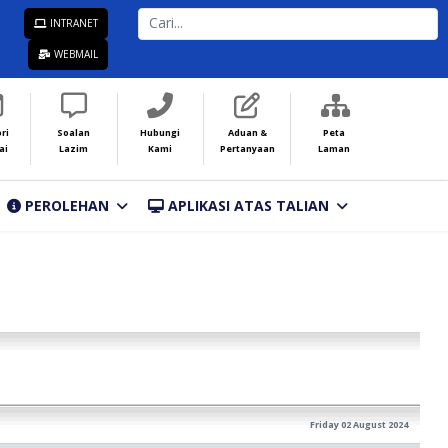
CARI...
INTRANET
WEBMAIL
ri
Soalan
Hubungi
Aduan &
Peta
ai
Lazim
Kami
Pertanyaan
Laman
PEROLEHAN
APLIKASI ATAS TALIAN
Friday 02 August 2024