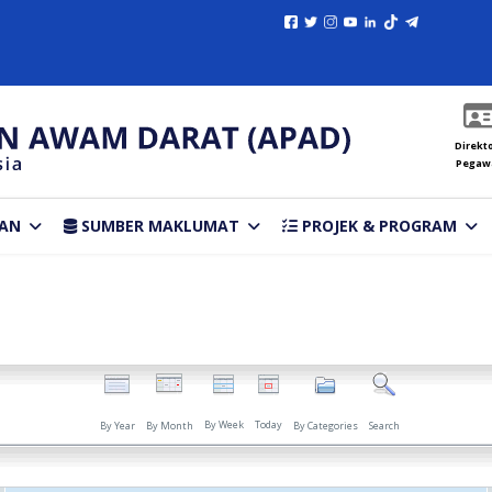
Direkto
Pegaw
AN
SUMBER MAKLUMAT
PROJEK & PROGRAM
By Week
Today
By Year
By Month
By Categories
Search