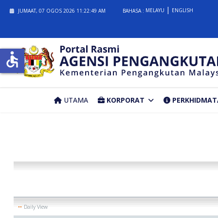
MELAYU
ENGLISH
JUMAAT, 07 OGOS 2026
11:22:49 AM
BAHASA :
accessible
UTAMA
KORPORAT
PERKHIDMAT
Daily View