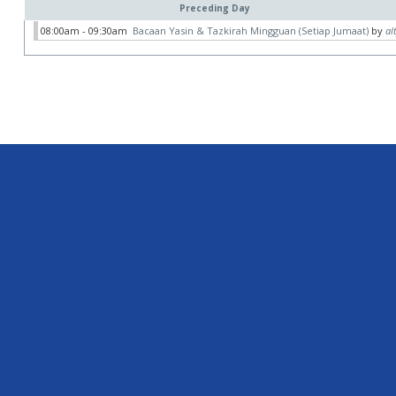
Preceding Day
08:00am - 09:30am
Bacaan Yasin & Tazkirah Mingguan (Setiap Jumaat)
by
al