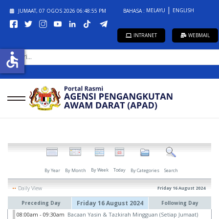
MELAYU
ENGLISH
JUMAAT, 07 OGOS 2026
06:48:55 PM
BAHASA :
INTRANET
WEBMAIL
CARI...
accessible
By Week
Today
By Year
By Month
By Categories
Search
Daily View
Friday 16 August 2024
Friday 16 August 2024
Preceding Day
Following Day
08:00am - 09:30am
Bacaan Yasin & Tazkirah Mingguan (Setiap Jumaat)