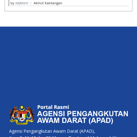
by
altfatech
:: Aktivit Kakitangan
Agensi Pengangkutan Awam Darat (APAD),