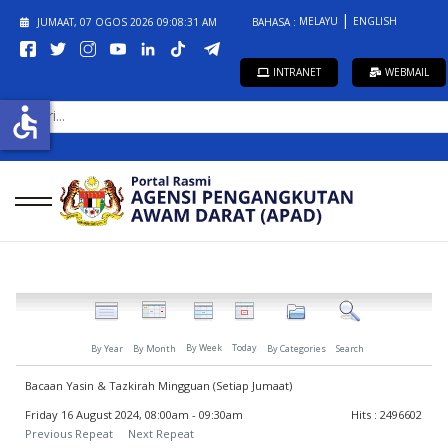
MELAYU
ENGLISH
JUMAAT, 07 OGOS 2026
09:08:31 AM
BAHASA :
INTRANET
WEBMAIL
CARI...
accessible
By Week
Today
By Year
By Month
By Categories
Search
Bacaan Yasin & Tazkirah Mingguan (Setiap Jumaat)
Friday 16 August 2024, 08:00am - 09:30am
Hits
: 2496602
Previous Repeat
Next Repeat