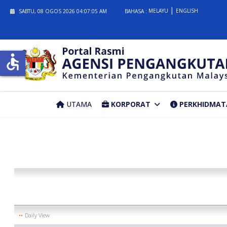
MELAYU
ENGLISH
SABTU, 08 OGOS 2026
04:07:06 AM
BAHASA :
accessible
UTAMA
KORPORAT
PERKHIDMAT
Daily View