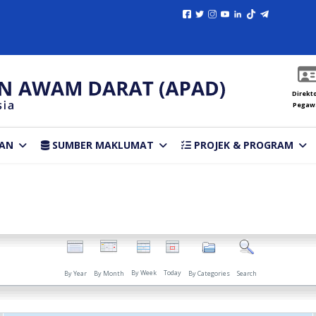
Direkto
Pegaw
AN
SUMBER MAKLUMAT
PROJEK & PROGRAM
By Week
Today
By Year
By Month
By Categories
Search