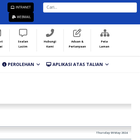
CARI...
INTRANET
WEBMAIL
ri
Soalan
Hubungi
Aduan &
Peta
ai
Lazim
Kami
Pertanyaan
Laman
PEROLEHAN
APLIKASI ATAS TALIAN
Thursday 09 May 2024