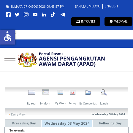
MELAYU
ENGLISH
JUMAAT, 07 OGOS 2026
09:45:57 PM
BAHASA :
INTRANET
WEBMAIL
CARI...
accessible
By Week
Today
By Year
By Month
By Categories
Search
Daily View
Wednesday 08 May 2024
Wednesday 08 May 2024
Preceding Day
Following Day
No events