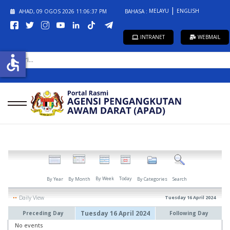
MELAYU
ENGLISH
AHAD, 09 OGOS 2026
11:06:37 PM
BAHASA :
INTRANET
WEBMAIL
CARI...
accessible
By Week
Today
By Year
By Month
By Categories
Search
Daily View
Tuesday 16 April 2024
Tuesday 16 April 2024
Preceding Day
Following Day
No events