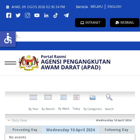
MELAYU
ENGLISH
AHAD, 09 OGOS 2026
02:30:34 PM
BAHASA :
INTRANET
WEBMAIL
CARI...
accessible
By Week
Today
By Year
By Month
By Categories
Search
Daily View
Wednesday 10 April 2024
Wednesday 10 April 2024
Preceding Day
Following Day
No events