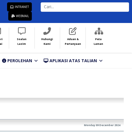
CARI...
INTRANET
WEBMAIL
ri
Soalan
Hubungi
Aduan &
Peta
ai
Lazim
Kami
Pertanyaan
Laman
PEROLEHAN
APLIKASI ATAS TALIAN
Monday 09 December 2024