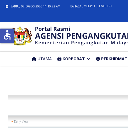
MELAYU
ENGLISH
SABTU, 08 OGOS 2026
11:10:23 AM
BAHASA :
accessible
UTAMA
KORPORAT
PERKHIDMAT
Daily View