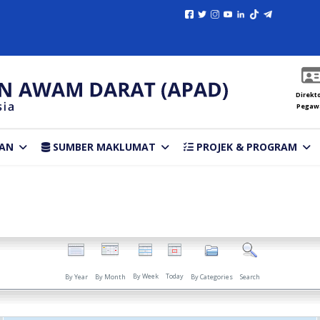
Direkto
Pegaw
AN
SUMBER MAKLUMAT
PROJEK & PROGRAM
By Week
Today
By Year
By Month
By Categories
Search