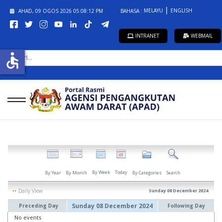
MELAYU
ENGLISH
AHAD, 09 OGOS 2026
05:08:12 PM
BAHASA :
INTRANET
WEBMAIL
CARI...
accessible
By Week
Today
By Year
By Month
By Categories
Search
Daily View
Sunday 08 December 2024
Sunday 08 December 2024
Preceding Day
Following Day
No events