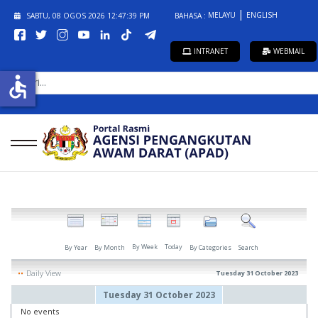
MELAYU
ENGLISH
SABTU, 08 OGOS 2026
12:47:39 PM
BAHASA :
INTRANET
WEBMAIL
CARI...
accessible
By Week
Today
By Year
By Month
By Categories
Search
Daily View
Tuesday 31 October 2023
Tuesday 31 October 2023
No events